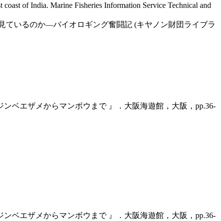
oast of India. Marine Fisheries Information Service Technical and
何を見ているのか―バイオロギング奮闘記 (キヤノン財団ライブラ
ンベエザメからマンボウまで 』．大阪海遊館，大阪，pp.36-
ンベエザメからマンボウまで 』．大阪海遊館，大阪，pp.36-