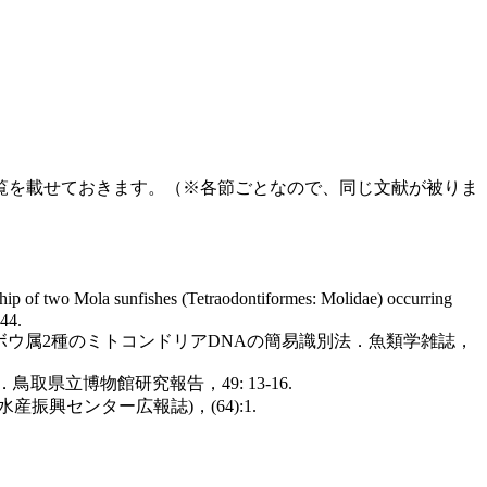
覧を載せておきます。（※各節ごとなので、同じ文献が被りま
p of two Mola sunfishes (Tetraodontiformes: Molidae) occurring
244.
ボウ属2種のミトコンドリアDNAの簡易識別法．魚類学雑誌，
県立博物館研究報告，49: 13-16.
興センター広報誌)，(64):1.