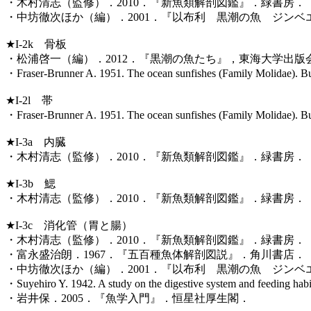
・木村清志（監修）．2010．『新魚類解剖図鑑』．緑書房．
・中坊徹次ほか（編）．2001．『以布利 黒潮の魚 ジン
★I-2k 骨板
・松浦啓一（編）．2012．『黒潮の魚たち』，東海大学出版
・Fraser-Brunner A. 1951. The ocean sunfishes (Family Molidae). Bull
★I-2l 帯
・Fraser-Brunner A. 1951. The ocean sunfishes (Family Molidae). Bull
★I-3a 内臓
・木村清志（監修）．2010．『新魚類解剖図鑑』．緑書房．
★I-3b 鰓
・木村清志（監修）．2010．『新魚類解剖図鑑』．緑書房．
★I-3c 消化管（胃と腸）
・木村清志（監修）．2010．『新魚類解剖図鑑』．緑書房．
・富永盛治朗．1967．『五百種魚体解剖図説』．角川書店
・中坊徹次ほか（編）．2001．『以布利 黒潮の魚 ジン
・Suyehiro Y. 1942. A study on the digestive system and feeding habit
・岩井保．2005．『魚学入門』．恒星社厚生閣．