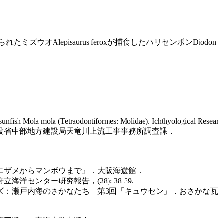
Alepisaurus feroxが捕食したハリセンボンDiodon ho
unfish Mola mola (Tetraodontiformes: Molidae). Ichthyological Resear
建設省中部地方建設局天竜川上流工事事務所調査課．
ベエザメからマンボウまで』．大阪海遊館．
センター研究報告，(28): 38-39.
：瀬戸内海のさかなたち 第3回「キュウセン」．おさかな瓦版，(2