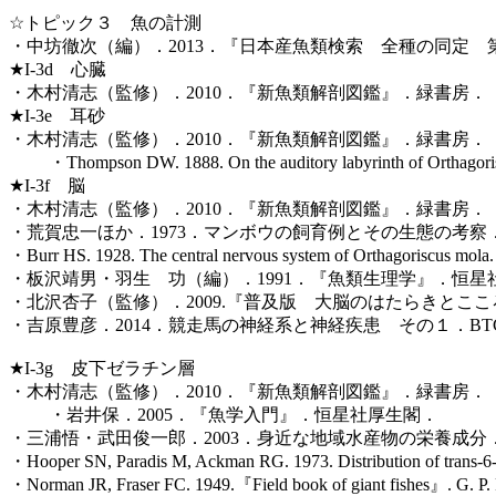
☆トピック３ 魚の計測
・中坊徹次（編）．2013．『日本産魚類検索 全種の同定
★I-3d 心臓
・木村清志（監修）．2010．『新魚類解剖図鑑』．緑書房．
★I-3e 耳砂
・木村清志（監修）．2010．『新魚類解剖図鑑』．緑書房．
・Thompson DW. 1888. On the auditory labyrinth of Orthagoriscu
★I-3f 脳
・木村清志（監修）．2010．『新魚類解剖図鑑』．緑書房
・荒賀忠一ほか．1973．マンボウの飼育例とその生態の考察．動物園
・Burr HS. 1928. The central nervous system of Orthagoriscus mola.
・板沢靖男・羽生 功（編）．1991．『魚類生理学』．恒
・北沢杏子（監修）．2009.『普及版 大脳のはたらきとこ
・吉原豊彦．2014．競走馬の神経系と神経疾患 その１．BTCニュース
★I-3g 皮下ゼラチン層
・木村清志（監修）．2010．『新魚類解剖図鑑』．緑書房．
・岩井保．2005．『魚学入門』．恒星社厚生閣．
・三浦悟・武田俊一郎．2003．身近な地域水産物の栄養成分．宮城県
・Hooper SN, Paradis M, Ackman RG. 1973. Distribution of trans-6-he
・Norman JR, Fraser FC. 1949.『Field book of giant fishes』. G. P.