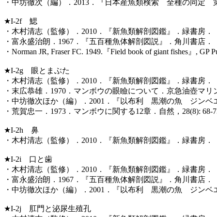
・中坊徹次（編）．2013．『日本産魚類検索 全種の同定
★I-2f 鰓
・木村清志（監修）．2010．『新魚類解剖図鑑』．緑書房．
・富永盛治朗．1967．『五百種魚体解剖図説』．角川書店．
・Norman JR, Fraser FC. 1949.『Field book of giant fishes』, GP
★I-2g 眼とまぶた
・木村清志（監修）．2010．『新魚類解剖図鑑』．緑書房．
・末広恭雄．1970．マンボウの眼瞼について．京急油壺マリンパー
・中坊徹次ほか（編）．2001．『以布利 黒潮の魚 ジン
・荒賀忠一．1973．マンボウに関する12章．自然，28(8): 68-73
★I-2h 鼻
・木村清志（監修）．2010．『新魚類解剖図鑑』．緑書房．
★I-2i 口と歯
・木村清志（監修）．2010．『新魚類解剖図鑑』．緑書房．
・富永盛治朗．1967．『五百種魚体解剖図説』．角川書店
・中坊徹次ほか（編）．2001．『以布利 黒潮の魚 ジン
★I-2j 肛門と泌尿生殖孔