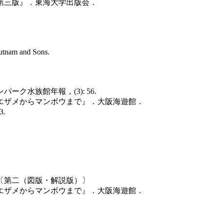
 第三版』．東海大学出版会．
 Putnam and Sons.
ク水族館年報，(3): 56.
ベエザメからマンボウまで』．大阪海遊館．
.
．〔第二（図版・解説版）〕
ベエザメからマンボウまで』．大阪海遊館．