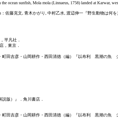
 ocean sunfish, Mola mola (Linnaeus, 1758) landed at Karwar, west c
n：佐藤克文, 青木かがり, 中村乙水, 渡辺伸一『野生動物は
），平凡社．
書店，東京．
次・町田吉彦・山岡耕作・西田清徳（編）『以布利 黒潮の魚 ジ
・解説版）』．角川書店．
次・町田吉彦・山岡耕作・西田清徳（編）『以布利 黒潮の魚 ジ