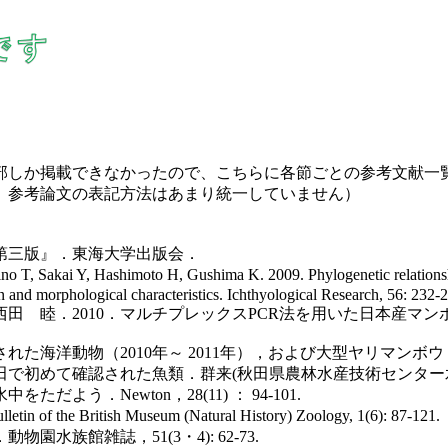
部しか掲載できなかったので、こちらに各節ごとの参考文献一
 参考論文の表記方法はあまり統一していません）
 第三版』．東海大学出版会．
 T, Sakai Y, Hashimoto H, Gushima K. 2009. Phylogenetic relationshi
on and morphological characteristics. Ichthyological Research, 56: 232-
田 睦．2010．マルチプレックスPCR法を用いた日本産マン
海洋動物（2010年～ 2011年），および大型ヤリマンボウ．鳥取
で初めて確認された魚類．群来(秋田県農林水産技術センター水産振
う．Newton，28(11) ： 94-101.
etin of the British Museum (Natural History) Zoology, 1(6): 87-121.
水族館雑誌，51(3・4): 62-73.