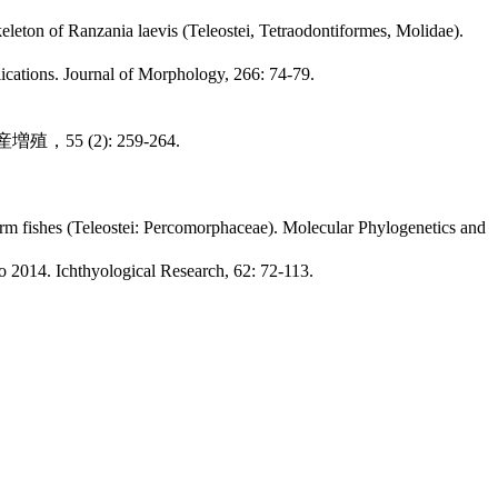
leton of Ranzania laevis (Teleostei, Tetraodontiformes, Molidae).
ications. Journal of Morphology, 266: 74-79.
(2): 259-264.
orm fishes (Teleostei: Percomorphaceae). Molecular Phylogenetics and
o 2014. Ichthyological Research, 62: 72-113.