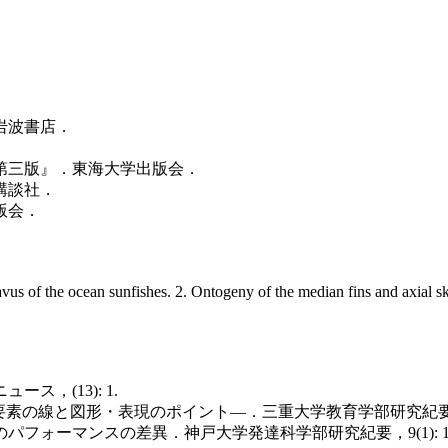
岩波書店．
 第三版』．東海大学出版会．
講談社．
版会．
 of the ocean sunfishes. 2. Ontogeny of the median fins and axial ske
，(13): 1.
素の線と図形・表現のポイント―．三重大学教育学部研究紀要，64: 
ォーマンスの差異．神戸大学発達科学部研究紀要，9(1): 129-