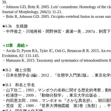
39.
・Johnson GD, Britz R. 2005. Leis' conundrum: Homology of the clavus
Journal of Morphology, 266(1): 11-21.
・Britz R, Johnson GD. 2005. Occipito-vertebral fusion in ocean sunfi
★I-3k 生殖腺
・中坪俊之・川地将裕・間野伸宏・廣瀬一美．2007a．飼育下および自然
＜II章 扉絵＞
・Arcila D, Pyron RA, Tyler JC, Orti G, Betancur-R R. 2015. An evalua
Evolution, 82: 131-145.
・Matsuura K. 2015. Taxonomy and systematics of tetraodontiform fish
★II-2 種と分類
・日本生態学会 (編)．2012．『生態学入門第2版』．東京化
★II-3 和名と学名
・山下欣二．1993．マンボウの名称に関する歴史的考察．動物園水族
・松浦啓一．2009．『動物分類学』．東京大学出版会．
・内田恵太郎．1966．マンボオ in 『さかな異名抄』．朝日
・荒俣 宏．1989．『世界大博物図鑑 第2巻［魚類］』．
★II-4 現生種と化石種