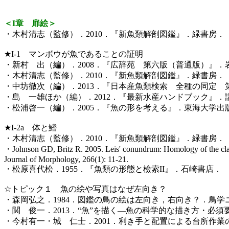
＜I章 扉絵＞
・木村清志（監修）．2010．『新魚類解剖図鑑』．緑書房．
★I-1 マンボウが魚であることの証明
・新村 出（編）．2008．『広辞苑 第六版（普通版）』．
・木村清志（監修）．2010．『新魚類解剖図鑑』．緑書房．
・中坊徹次（編）．2013．『日本産魚類検索 全種の同定
・島 一雄ほか（編）．2012．『最新水産ハンドブック』．
・松浦啓一（編）．2005．『魚の形を考える』．東海大学出
★I-2a 体と鰭
・木村清志（監修）．2010．『新魚類解剖図鑑』．緑書房．
・Johnson GD, Britz R. 2005. Leis' conundrum: Homology of the clavus
Journal of Morphology, 266(1): 11-21.
・松原喜代松．1955．『魚類の形態と檢索II』．石崎書店．
☆トピック１ 魚の絵や写真はなぜ左向き？
・森岡弘之．1984．図鑑の鳥の絵は左向き，右向き？．鳥学ニュース
・関 俊一．2013．“魚”を描く―魚の科学的な描き方・必須要
・今村有一・城 仁士．2001．利き手と配置による台所作業のパフ