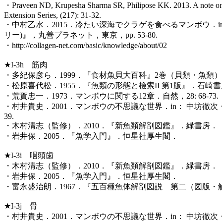
・Praveen ND, Krupesha Sharma SR, Philipose KK. 2013. A note on the
Extension Series, (217): 31-32.
・中村乙水．2015．冷たい深海でクラゲを食べるマンボウ．i
リー)』，丸善プラネット，東京，pp. 53-80.
・http://collagen-net.com/basic/knowledge/about/02
★I-3h 筋肉
・多紀保彦ら．1999．『食材魚貝大百科』2巻（貝類・魚類
・松原喜代松．1955．『魚類の形態と檢索II 第1版』．石崎
・荒賀忠一．1973．マンボウに関する12章．自然，28: 68-73.
・村井貴史．2001．マンボウの不思議な世界．in： 中坊徹
39.
・木村清志（監修）．2010．『新魚類解剖図鑑』．緑書房．
・岩井保．2005．『魚学入門』．恒星社厚生閣．
★I-3i 咽頭歯
・木村清志（監修）．2010．『新魚類解剖図鑑』．緑書房．
・岩井保．2005．『魚学入門』．恒星社厚生閣．
・富永盛治朗．1967．『五百種魚体解剖図説 第二（図版
★I-3j 骨
・村井貴史．2001．マンボウの不思議な世界．in： 中坊徹