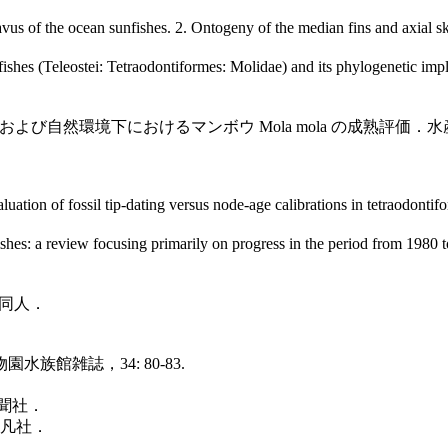
 of the ocean sunfishes. 2. Ontogeny of the median fins and axial ske
shes (Teleostei: Tetraodontiformes: Molidae) and its phylogenetic impl
環境下におけるマンボウ Mola mola の成熟評価．水産増殖，55 
tion of fossil tip-dating versus node-age calibrations in tetraodontif
es: a review focusing primarily on progress in the period from 1980 t
学同人．
館雑誌，34: 80-83.
新聞社．
平凡社．