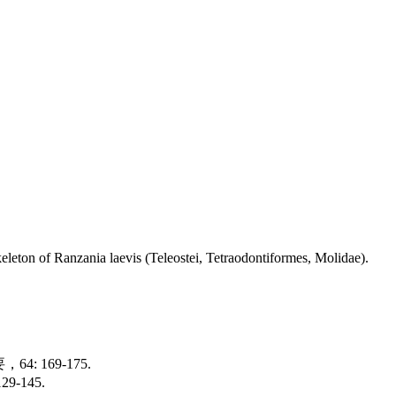
leton of Ranzania laevis (Teleostei, Tetraodontiformes, Molidae).
169-175.
145.