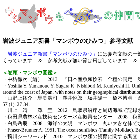
岩波ジュニア新書「マンボウのひみつ」参考文献
岩波ジュニア新書「マンボウのひみつ」
には参考文献の一
くっています ＆ 参考文献が無い節は飛ばしています ＆
＜巻頭・マンボウ図鑑＞
・中坊徹次（編）．2013．『日本産魚類検索 全種の同定
・Yoshita Y, Yamanoue Y, Sagara K, Nishibori M, Kuniyoshi H, Umino
around the coast of Japan, with notes on their geographical distributi
・山野上祐介・馬渕浩司・澤井悦郎・坂井陽一・橋本博明・西
57 (1): 27-34.
・川上 靖・一澤 圭．2012．鳥取県沿岸と周辺海域で記録された
・秋田県農林水産技術センター水産振興センター．2008．秋田
・白鳥岳朋．2008．海洋の太陽―マンボウ 丸い大きな体で水中をただよ
・Fraser-Brunner A. 1951. The ocean sunfishes (Family Molidae). Bull
・鴨川シーワールド．2010．マンボウ類の飼育に関する調査．動物園