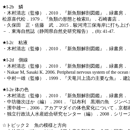
★I-2b 鱗
・木村清志（監修）．2010．『新魚類解剖図鑑』．緑書房．
松原喜代松．1979．『魚類の形態と檢索II』．石崎書店．
・久保田 正・佐藤 武 ．2015．駿河湾三保海岸に打ち上げられたミズウオ
－．東海自然誌（静岡県自然史研究報告），(8): 41-47.
★I-2c 粘液
・木村清志（監修）．2010．『新魚類解剖図鑑』．緑書房．
★I-2d 側線
・木村清志（監修）．2010．『新魚類解剖図鑑』．緑書房．
・Nakae M, Sasaki K. 2006. Peripheral nervous system of the ocean s
・中村一雄（監修）．1999．『天竜川上流の主要な魚』．
★I-2e 体の色
・木村清志（監修）．2010．『新魚類解剖図鑑』．緑書房．
・中坊徹次ほか（編）．2001．『以布利 黒潮の魚 ジン
・濱中雄一．2006．アカアマダイの体色変化について．京都府立海洋
・独立行政法人水産総合研究センター（編）．2008．シリーズ
☆トピック２ 魚の模様と方向